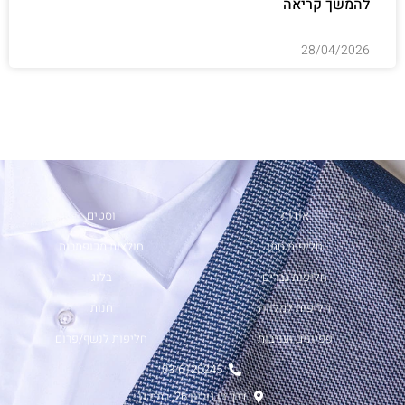
להמשך קריאה
28/04/2026
אודות
וסטים
חליפות חתן
חולצות מכופתרות
חליפות גברים
בלוג
חליפות למלווה
חנות
פפיונים ועניבות
חליפות לנשף/פרום
03-6120245
דרך בן גוריון 26, רמת גן