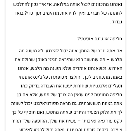
ואנחנו מתכוונים לנצל אותה במלואה. אז איך נכון להתלבש
לחתונה של חברים, ואיך להיראות מדהימים תוך כדי? בואו
נבדוק.
חליפה או ג'ינס אופנתי?
אם אתה חבר של החתן, אתה יכול להירגע. לא משנה מה
תלבש – מה שחשוב הוא שתיראה חגיגי באופן שהולם את
האירוע. וכשאנחנו אומרים שלא משנה מה תלבש, אנחנו
באמת מתכוונים לכך. חולצה מכופתרת על ג'ינס אופנתי
ונעליים אלגנטיות שחורות יעשו את העבודה בדיוק כמו
חליפה מחויטת לייט שאין בה צורך של ממש, אלא אם כן
אתה בצוות השושבינים. גם מראה ספורט־אלגנט יכול לשוות
לך את הלוק הצעיר והזורם שאתה מחפש, ואם תוסיף על כך
ג'קט עור נאה ואיכותי – עשית את שלך. ההופעה שלך תהיה
צעירה, כיפית, זורמת ומרעננת, ואתה יכול להגיע לאירוע