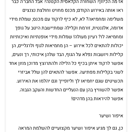
אז מה הכיוון? השחורה הקלאסית הקטנה? אבל החבר'ה כבר
ראו אותה באירוע הקודם; מכנס מחויט וחולצת נצנצים
משלימה ומחמיאה? לא, לא כיף לרקוד עם מכנס; שמלת מידי
אדומה, אלגנטית, זורמת וקלילה שמתיישבת היטב על גופך
ומחמיאה לו? רעיון מעולה! שמלות מידי אופנתיות ואיכותיות
יכולות להתאים לכל אירוע – הן מחמיאות לגוף ולרגליים, הן
קלילות ויושבות נפלא על הגוף, הבד שלהן איכותי, רך ונעים,
אפשר לרקוד איתן בכיף כל הלילה ולהתרוצץ מדוכן מזון אחד
לשני בקלילות מפתיעה. אפשר להתאים להן שלל אביזרי
תכשיטים שגם יחמיאו לך וליופייך וגם יהלמו את האירוע.
אפשר להשוויץ בהן עם הנעליים החדשות והעקב הגבוה.
אפשר להיראות בהן מדהים!
איפור ושיער
כן, גם לך מגיע איפור ושיער מקצועיים להשלמת המראה