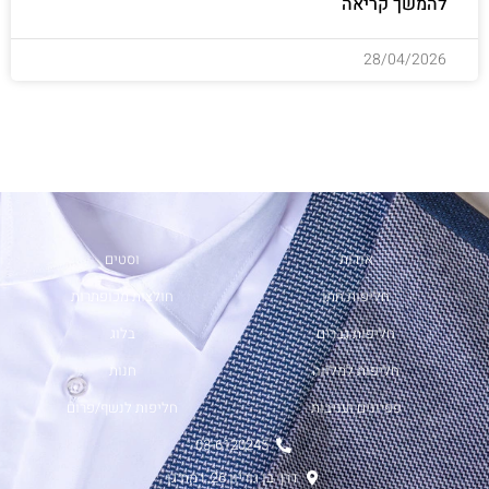
להמשך קריאה
28/04/2026
אודות
וסטים
חליפות חתן
חולצות מכופתרות
חליפות גברים
בלוג
חליפות למלווה
חנות
פפיונים ועניבות
חליפות לנשף/פרום
03-6120245
דרך בן גוריון 26, רמת גן