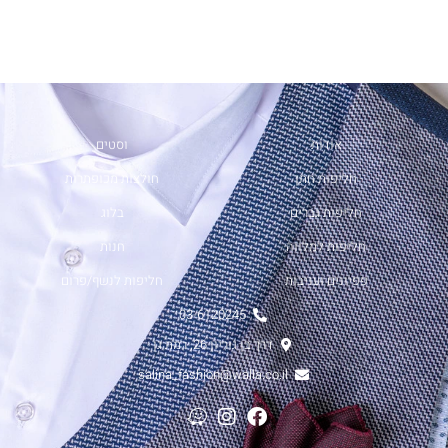
אודות
וסטים
חליפות חתן
חולצות מכופתרות
חליפות גברים
בלוג
חליפות למלווה
חנות
פפיונים ועניבות
חליפות לנשף/פרום
03-6120245
דרך בן גוריון 26, רמת גן
salina_fashion@walla.co.il