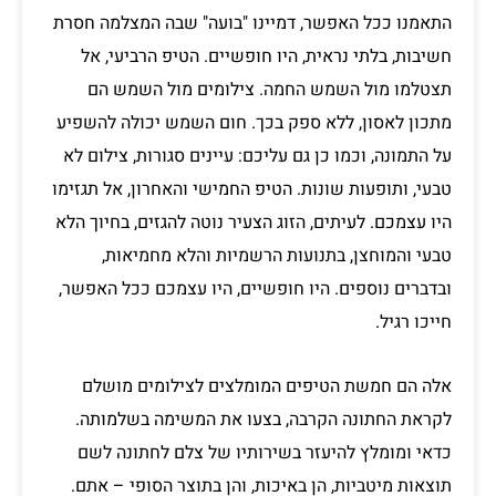
התאמנו ככל האפשר, דמיינו "בועה" שבה המצלמה חסרת
חשיבות, בלתי נראית, היו חופשיים. הטיפ הרביעי, אל
תצטלמו מול השמש החמה. צילומים מול השמש הם
מתכון לאסון, ללא ספק בכך. חום השמש יכולה להשפיע
על התמונה, וכמו כן גם עליכם: עיינים סגורות, צילום לא
טבעי, ותופעות שונות. הטיפ החמישי והאחרון, אל תגזימו
היו עצמכם. לעיתים, הזוג הצעיר נוטה להגזים, בחיוך הלא
טבעי והמוחצן, בתנועות הרשמיות והלא מחמיאות,
ובדברים נוספים. היו חופשיים, היו עצמכם ככל האפשר,
חייכו רגיל.
אלה הם חמשת הטיפים המומלצים לצילומים מושלם
לקראת החתונה הקרבה, בצעו את המשימה בשלמותה.
כדאי ומומלץ להיעזר בשירותיו של צלם לחתונה לשם
תוצאות מיטביות, הן באיכות, והן בתוצר הסופי – אתם.