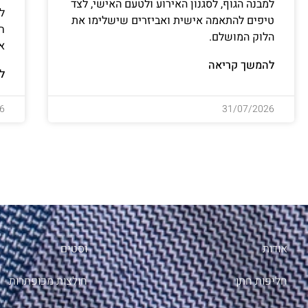
למבנה הגוף, לסגנון האירוע ולטעם האישי, לצד
ל
טיפים להתאמה אישית ואביזרים שישלימו את
ח
הלוק המושלם.
א
להמשך קריאה
ל
6
31/07/2026
אודות
וסטים
חליפות חתן
חולצות מכופתרות