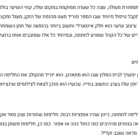
ספורת מעולה, שבה כל שערה ממוקמת במקום שלה, קווי השיער בולטי
מקבל טיפול מיוחד שבו הספר מוריד מעט מהנפח של הזקן, מעגל ומקצץ
 עיצוב שיער הוא חלק אינטגרלי וחשוב ביותר בהופעה של חתן השמחה,
ניים של כל הקהל שמגיע לחתונה, ובמיוחד כל אלו שסובבים אותו ברגע
מים
ימשיך לבית המלון שבו הוא מתארגן. הוא יוריד מהקולב את החליפה ה
ן שלו בערב החשוב בחייו. עכשיו הוא מוכן לצאת לצילומים שינציחו 
ליפה לחתונה, כיוון שהיו אופציות רבות: חליפות שחורות שהן מאד אק
 בגוונים מרהיבים כמו כחול כהה או אפור. כמו כן, חליפות פשתן בגוונ
 מראה שובב וקליל.