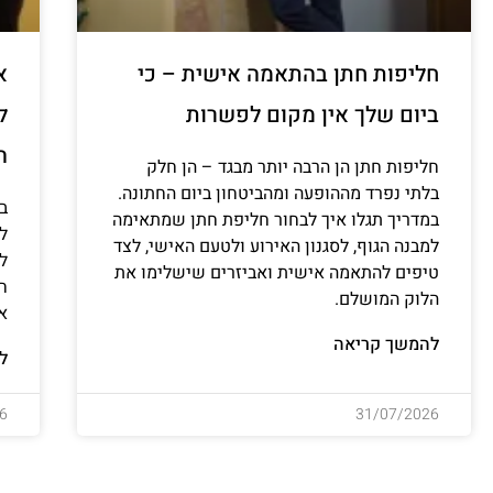
חליפות חתן בהתאמה אישית – כי
א
ביום שלך אין מקום לפשרות
ל
ה
חליפות חתן הן הרבה יותר מבגד – הן חלק
בלתי נפרד מההופעה ומהביטחון ביום החתונה.
ב
במדריך תגלו איך לבחור חליפת חתן שמתאימה
למ
למבנה הגוף, לסגנון האירוע ולטעם האישי, לצד
ל
טיפים להתאמה אישית ואביזרים שישלימו את
ח
הלוק המושלם.
א
להמשך קריאה
ל
6
31/07/2026