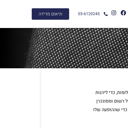
I
F
תיאום מדידה
03-6120245
n
a
s
c
t
e
a
b
g
o
r
o
a
k
m
מות, כדי ליהנות
ל רשום ומסונכרן
 כדי שההופעה שלו