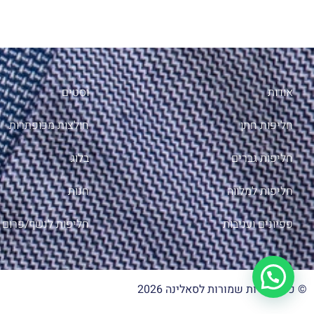
אודות
וסטים
חליפות חתן
חולצות מכופתרות
חליפות גברים
בלוג
חליפות למלווה
חנות
פפיונים ועניבות
חליפות לנשף/פרום
© כל הזכויות שמורות לסאלינה 2026