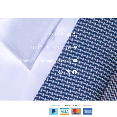
03-6120245
דרך בן גוריון 26, רמת גן
salina_fashion@walla.co.il