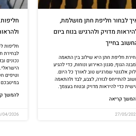
יך לבחור חליפת חתן מושלמת,
חליפות ל
היראות מדויק ולהרגיש בנוח ביום
ולהראות
חשוב בחייך
חליפות לנ
לבחירת חל
חירת חליפת חתן היא שילוב בין התאמה
נכונים וב
בנה הגוף, סגנון האירוע ונוחות, כדי להגיע
הישראלי. ג
לוק אלגנטי שמרגיש טוב לאורך כל היום.
וטיפים חש
שוב להתייחס לגזרה, לצבע, לבד ולהתאמה
במיטבכם ו
ישית כדי להיראות מדויק ובטוח בעצמך.
להמשך קר
המשך קריאה
8/04/2026
27/05/202