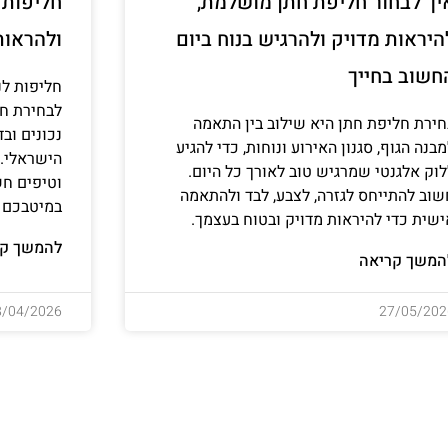
יך לבחור חליפת חתן מושלמת,
חליפות ל
היראות מדויק ולהרגיש בנוח ביום
ולהראות
חשוב בחייך
חליפות לנ
לבחירת חל
חירת חליפת חתן היא שילוב בין התאמה
נכונים וב
בנה הגוף, סגנון האירוע ונוחות, כדי להגיע
הישראלי. ג
לוק אלגנטי שמרגיש טוב לאורך כל היום.
וטיפים חש
שוב להתייחס לגזרה, לצבע, לבד ולהתאמה
במיטבכם ו
ישית כדי להיראות מדויק ובטוח בעצמך.
להמשך קר
המשך קריאה
8/04/2026
27/05/202