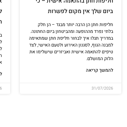
חליפות חתן בהתאמה אישית – כי
א
ביום שלך אין מקום לפשרות
ל
ה
חליפות חתן הן הרבה יותר מבגד – הן חלק
בלתי נפרד מההופעה ומהביטחון ביום החתונה.
ב
במדריך תגלו איך לבחור חליפת חתן שמתאימה
למ
למבנה הגוף, לסגנון האירוע ולטעם האישי, לצד
ל
טיפים להתאמה אישית ואביזרים שישלימו את
ח
הלוק המושלם.
א
להמשך קריאה
ל
6
31/07/2026