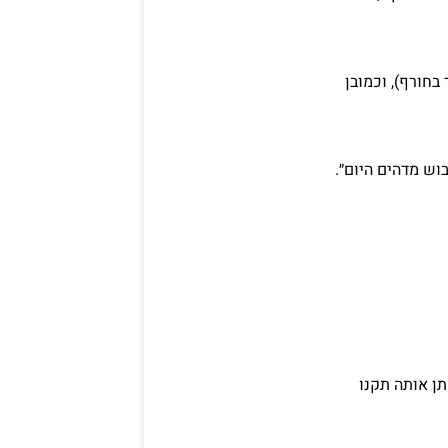
בחורף), וכמובן
וש מדהים היום״.
ל חליפת חתן אותה תקנו