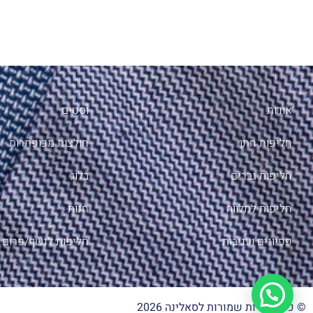
אודות
וסטים
חליפות חתן
חולצות מכופתרות
חליפות גברים
בלוג
חליפות למלווה
חנות
פפיונים ועניבות
חליפות לנשף/פרום
© כל הזכויות שמורות לסאלינה 2026