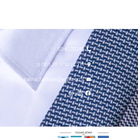
03-6120245
דרך בן גוריון 26, רמת גן
salina_fashion@walla.co.il