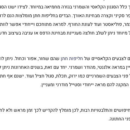
כלל הסגנון הקלאסי והשמרני בגזרה מחמיאה במיוחד. לצידו ישנו הסגנ
ר סקיני וקצרה מבחינת האורך. הבדים בחליפות חתן מומלצות הנם לרוב 
צמר, פוליאסטר ועוד לעונת החורף. למראה מתוחכם וייחודי אפשר לוותר
 מיוחד ניתן לשלב חולצה מעניינת מבחינת הדפס או עניבה בעיצוב חדש
ם לצבעים הקלאסיים של
חליפות חתן
שהם שחור, אפור וכחול. ניתן לו
ן במראה אלגנטי, מהודר ושמרני. יחד עם זאת, בשנים האחרונות ניתן ל
ני הצבעים השמרניים כמו ירוק, תכלת, סגול חציל ועוד. ישנם אף חתנ
מקנה להם מראה ייחודי וסטייל מודרני ומעניין.
יפושים והתלבטויות רבות, לכן מומלץ להקדיש לכך זמן מראש ולא לח
ני החתונה.