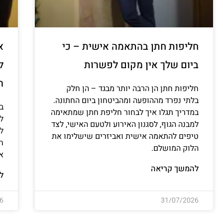
חליפות חתן בהתאמה אישית – כי
א
ביום שלך אין מקום לפשרות
ל
ה
חליפות חתן הן הרבה יותר מבגד – הן חלק
בלתי נפרד מההופעה ומהביטחון ביום החתונה.
ב
במדריך תגלו איך לבחור חליפת חתן שמתאימה
למ
למבנה הגוף, לסגנון האירוע ולטעם האישי, לצד
ל
טיפים להתאמה אישית ואביזרים שישלימו את
ח
הלוק המושלם.
א
להמשך קריאה
ל
6
31/07/2026