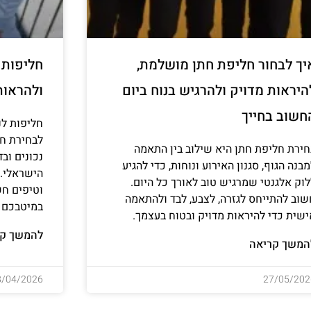
יך לבחור חליפת חתן מושלמת,
חליפות ל
היראות מדויק ולהרגיש בנוח ביום
ולהראות
חשוב בחייך
חליפות לנ
לבחירת חל
חירת חליפת חתן היא שילוב בין התאמה
נכונים וב
בנה הגוף, סגנון האירוע ונוחות, כדי להגיע
הישראלי. ג
לוק אלגנטי שמרגיש טוב לאורך כל היום.
וטיפים חש
שוב להתייחס לגזרה, לצבע, לבד ולהתאמה
במיטבכם ו
ישית כדי להיראות מדויק ובטוח בעצמך.
להמשך קר
המשך קריאה
8/04/2026
27/05/202