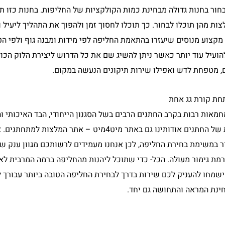
ור בחנות גדולה מבחינת כמות הקולקציות של החליפות. בחנות כזו ת
צות מהן תוכלו לבחור. כך תוכלו לחסוך זמן ולהפוך את התהליך ליעיל ו
מקצוע מנוסים שיעזרו בהתאמת החליפה לפי מידות ומבנה גוף ולפי ה
הועיל עוד יותר כאשר ניתן להשיג שם את כל הדרוש ליצירת הלוק הכול
ים, מטפחת לדש ואפילו שירות תיקונים הנעשה במקום.
חת קורת גג אחת
מאות רבות בקרב החתנים הרבים בשל הסגנון הייחודי, הבד האיכותי ו
החליפה. תוכלו להתרשם מההמלצות הרבות של החתנים אודותינו גם באתר מיט4מיט – א
ר במשימת בחירת החליפה, לכן אנחנו מעמידים לרשותכם מגוון ענק ש
מת גימור מעולה. הכל- כדי שתוכל ליהנות מהחליפה ברמה המרבית לאור
ישמחו להעניק לכם שירות בדרך לבחירת החליפה הטובה ביותר עבורך לי
ינת המראה והתחושה גם יחד.