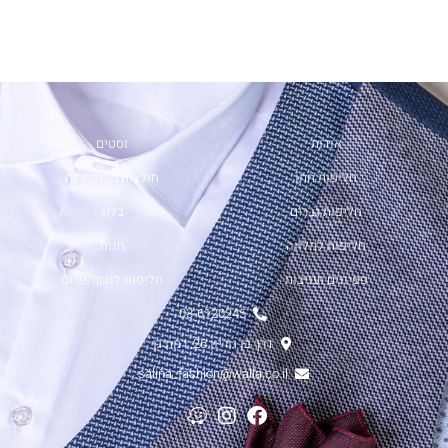
אודות
וסטים
חליפות חתן
חולצות מכופתרות
חליפות גברים
בלוג
חליפות למלווה
חנות
פפיונים ועניבות
חליפות לנשף/פרום
03-6120245
דרך בן גוריון 26, רמת גן
salina_fashion@walla.co.il