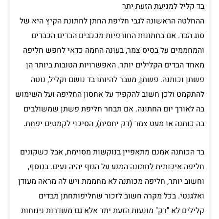
בד קליל למניעת הזעת יתר
ההחלטה הראשונה לגבי חליפת החתן לחתונת הקיץ היא של
סוג הבד. אם בחתונות החורפיות מככבים הבדים הכבדים
והמחממים על בסיס צמר, בעונה החמה כדאי לחפש חליפה
מאחד הבדים הקלילים יותר. האפשרויות הטובות ביותר הן
פשתן וכותנה. פשתן, מעבר להיותו בד נושם וקליל, נוטה
להתקמט ולכן חשוב להקפיד על אחסון החליפה ועל השימוש
בה לאורך יום החתונה. אם תבחר חליפת פשתן שמשולבים
בה כותנה או מעט צמר (דק יחסית), הסיכוי לקמטים יפחת.
בד הכותנה אמנם מתאפיין בנוקשות מסוימת, אבל כשקונים
חליפה איכותית לחתונה המגע על הגוף יהיה נעים. בנוסף,
וחשוב יותר, חליפה מכותנה לא מחממת ויש לה מראה מעודן
ואלגנטי. בכל מקרה חשוב לזכור שחליפותחתן מבדים
קלילים לא "רק" מונעות הזעת יתר אלא גם משדרות נינוחות