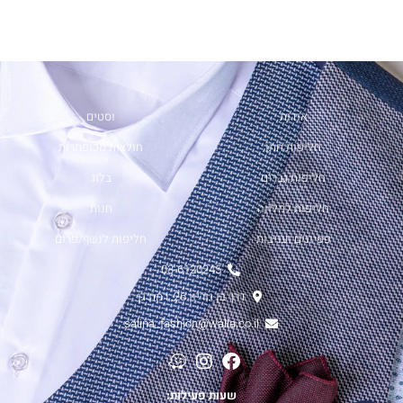
אודות
וסטים
חליפות חתן
חולצות מכופתרות
חליפות גברים
בלוג
חליפות למלווה
חנות
פפיונים ועניבות
חליפות לנשף/פרום
03-6120245
דרך בן גוריון 26, רמת גן
salina_fashion@walla.co.il
שעות פעילות: