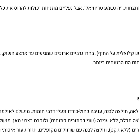
חצחות. זה נשמע טריוויאלי, אבל נעליים מוזנחות יכולות להרוס את כל 
ש קז'ואלית על החוף). בחרו גרביים ארוכים שמגיעים עד אמצע השוק,
חום הם הבטוחים ביותר.
ש
אה, חולצה לבנה, עניבה כחול-בורדו ונעלי דרבי חומות. מושלם לאולמות
צה תכלת, ללא עניבה (שני כפתורים פתוחים) ולופרס בצבע טאן. מושלם
ם (ללא ג'קט), חולצה לבנה עם שרוולים מקופלים, חגורת עור איכותית