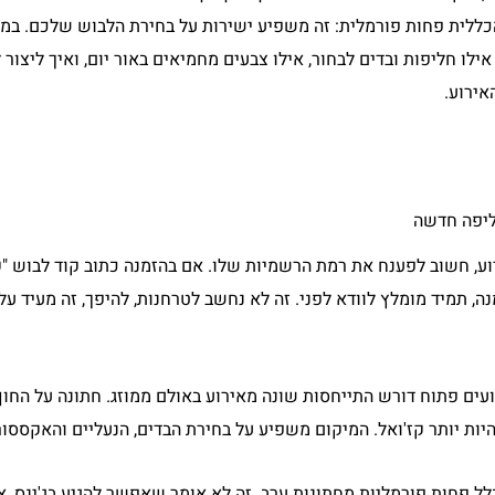
 הכללית פחות פורמלית: זה משפיע ישירות על בחירת הלבוש שלכם. במ
לו חליפות ובדים לבחור, אילו צבעים מחמיאים באור יום, ואיך ליצור
אירוע.
ליפה חדשה
, חשוב לפענח את רמת הרשמיות שלו. אם בהזמנה כתוב קוד לבוש "קז
נה, תמיד מומלץ לוודא לפני. זה לא נחשב לטרחנות, להיפך, זה מעיד על
רועים פתוח דורש התייחסות שונה מאירוע באולם ממוזג. חתונה על הח
יות יותר קז'ואל. המיקום משפיע על בחירת הבדים, הנעליים והאקססור
לל פחות פורמליות מחתונות ערב. זה לא אומר שאפשר להגיע בג'ינס, א