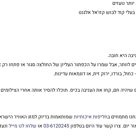
ותר נועזים
בעלי קוד לבוש קזו'אל אלגנט
יבה היא חובה.
ם לוותר, אבל שמרו על הכפתור העליון של החולצה סגור או פתחו רק 
כחול, בורדו, ירוק זית, או דוגמאות עדינות.
 שיהיה חם, קחו את העניבה בכיס. תוכלו להסיר אותה אחרי הצילומים
חנו מתמחים ב
חליפות איכותיות
שמותאמות בדיוק למזג האוויר הישראלי
ר יום. צרו קשר עוד היום בטלפון
03-6120245
או
שלחו לנו מייל
ונעז