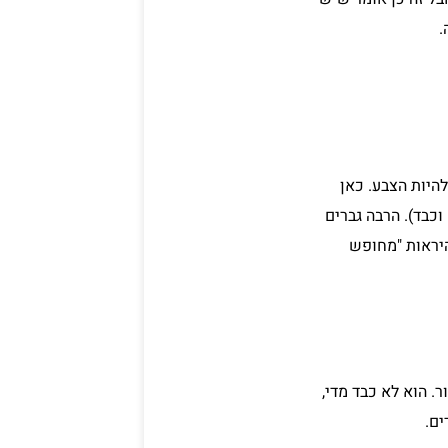
.
היות הצבע. כאן
כבד). הרבה גברים
היראות "מחופש
ר. הוא לא כבד מדי,
ם.