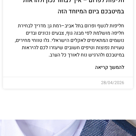
חליפות לפרום – איך לבחור נכון ולהראות
במיטבכם ביום המיוחד הזה
חליפות לנשף ופרום בתל אביב–רמת גן: מדריך לבחירת
חליפה מושלמת לפי מבנה גוף, צבעים נכונים ובדים
נושמים המתאימים לאקלים הישראלי. גלו טווחי מחירים,
טעויות נפוצות וטיפים חשובים שיעזרו לכם להיראות
במיטבכם ולהרגיש נוח לאורך כל הערב.
להמשך קריאה
28/04/2026