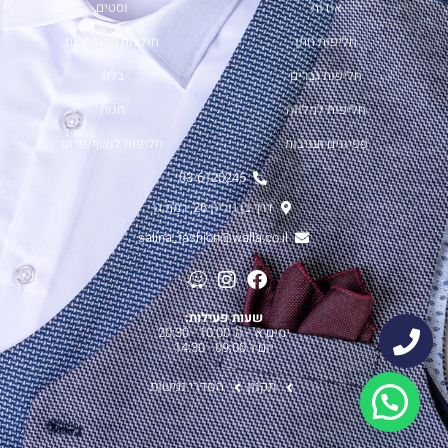
אודות
וסטים
חליפות חתן
חולצות מכופתרות
חליפות גברים
בלוג
חליפות למלווה
חנות
פפיונים ועניבות
חליפות לנשף/פרום
03-6120245
דרך בן גוריון 26, רמת גן
salina_fashion@walla.co.il
שעות פעילות:
ימים א' - ה' 10:00 - 20:30
יום ו' 09:00 - 14:30
תקנון
הסדרי נגישות