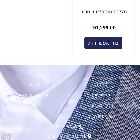
האפשרויות
בעמוד
חליפת טוקסידו שחורה
המוצר
₪
1,299.00
בחר אפשרויות
אודות
וסטים
חליפות חתן
חולצות מכופתרות
חליפות גברים
בלוג
פפיונים ועניבות
חנות
03-6120245
דרך בן גוריון 26, רמת גן