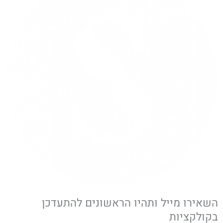
g
o
r
o
a
k
m
השאירו מייל ותהיו הראשונים להתעדכן
בקולקציות