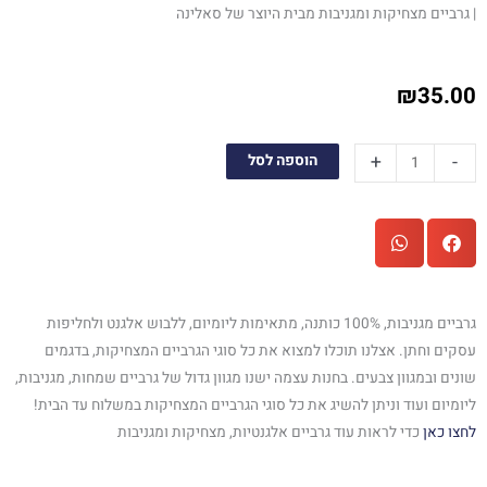
| גרביים מצחיקות ומגניבות מבית היוצר של סאלינה
₪
35.00
כמות
+
-
הוספה לסל
של
גרביים
מגניבות
צבעי
הקשת
גרביים מגניבות, 100% כותנה, מתאימות ליומיום, ללבוש אלגנט ולחליפות
עסקים וחתן. אצלנו תוכלו למצוא את כל סוגי הגרביים המצחיקות, בדגמים
שונים ובמגוון צבעים. בחנות עצמה ישנו מגוון גדול של גרביים שמחות, מגניבות,
ליומיום ועוד וניתן להשיג את כל סוגי הגרביים המצחיקות במשלוח עד הבית!
לחצו כאן
כדי לראות עוד גרביים אלגנטיות, מצחיקות ומגניבות