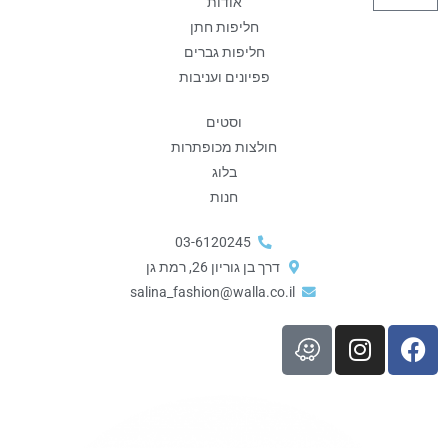
קניות
אודות
חליפות חתן
חליפות גברים
פפיונים ועניבות
וסטים
חולצות מכופתרות
בלוג
חנות
03-6120245
דרך בן גוריון 26, רמת גן
salina_fashion@walla.co.il
I
F
n
a
s
c
t
e
a
b