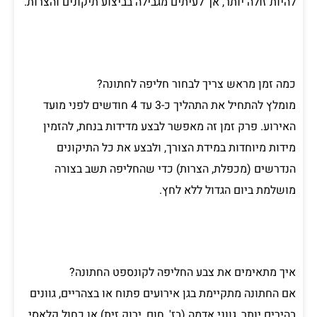
להיות זולה יותר, אך לעיתים מגבילה בביצוע תיקונים והצרות.
כמה זמן מראש צריך לבחור חליפה לחתונה?
מומלץ להתחיל את התהליך כ-3 עד 4 חודשים לפני מועד
האירוע. פרק זמן זה מאפשר לבצע מדידות בנחת, להזמין
מידות מיוחדות במידת הצורך, ולבצע את כל התיקונים
הנדרשים (מכפלת, הצרות) כדי שהחליפה תשב בצורה
מושלמת ביום הגדול ללא לחץ.
איך מתאימים את צבע החליפה לקונספט החתונה?
אם החתונה מתקיימת בגן אירועים פתוח או בצהריים, גוונים
בהירים יותר, גווני אדמה (בז', חום, ירוק זית) או כחול קלאסי