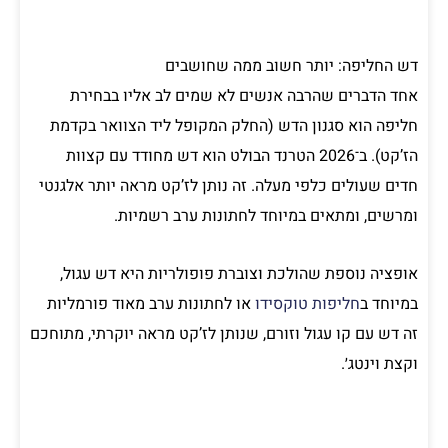
דש החליפה: יותר חשוב ממה שחושבים
אחד הדברים שהרבה אנשים לא שמים לב אליו בבחירת
חליפה הוא סגנון הדש (החלק המקופל ליד הצוואר בקדמת
הז’קט). ב־2026 הטרנד הבולט הוא דש מחודד עם קצוות
חדים שעולים כלפי מעלה. זה נותן לז’קט מראה יותר אלגנטי
ומרשים, ומתאים במיוחד לחתונות ערב רשמיות.
אופציה נוספת שהולכת וצוברת פופולריות היא דש עגול,
במיוחד ב
חליפות טוקסידו
או לחתונות ערב מאוד פורמליות
זה דש עם קו עגול וזורם, שנותן לז’קט מראה יוקרתי, מתוחכם
וקצת וינטג׳.