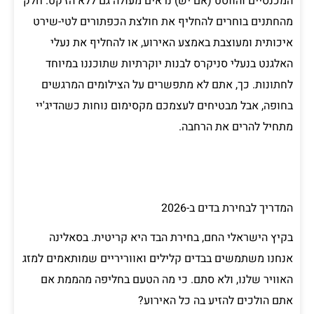
המכנסיים והווסט (אם יש) נראים מעולה גם ללא הז'קט. חלק
מהחתנים בוחרים להחליף את חולצת הכפתורים לטי-שירט
איכותית ומעוצבת באמצע האירוע, או להחליף את נעלי
האלגנט בנעלי סניקרס לבנות יוקרתיות שתוכננו במיוחד
לחתונות. כך, אתם לא מתפשרים על הצילומים המרגשים
בחופה, אבל מבטיחים לעצמכם מקסימום נוחות כשהדיג'יי
מתחיל להרים את הרחבה.
המדריך לבחירת בדים ב-2026
בקיץ הישראלי החם, בחירת הבד היא קריטית. בסאלינה
אנחנו משתמשים בבדים קלילים ואווריריים שמותאמים למזג
האוויר שלנו, ולא סתם. כי מה הטעם בחליפה מהממת אם
אתם הולכים להזיע בה כל האירוע?