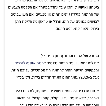
חשוב לדעת: ירוק יער לא מתאים לכולם. זה צבע שדורש
ביטחון ואישיות, והוא עובד נהדר במיוחד אם הפלטת הצבעים
של החתונה כוללת גוונים חמים או טבעיים. אם השושבינים
לבושים בגוונים של חום, חרדל או טראקוטה חליפת חתן
בירוק תיצור קונטרסט מהמם.
החזרה של החום והניוד (הגוון הניטרלי)
אם לפני חמש שנים הייתם נכנסים ל
חנות אופנה לגברים
ומבקשים חליפה חומה לחתונה, היו מסתכלים עליכם מוזר.
אבל ב-2026? גווני החום והניוד חוזרים בגדול, ולא בכדי.
אנחנו מדברים על חומים עשירים ועמוקים, לא חום בהיר
וצהבהב, אלא גוונים של שוקולד, קפה וקרמל. זה מראה
שמרגיש מעודן, מתוחכם וקצת רטרו בצורה הכי טובה.