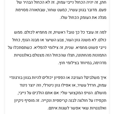
חתן, זה יהיה הכחול נייבי עמוק. זה לא הכחול הבהיר של
פעם. מדובר בגוון עשיר, כמעט שחור, שבתאורה מסוימת
מגלה את העומק הכחול שלו.
למה זה עובד כל כך טוב? ראשית, זה מחמיא לכולם. ממש
כולם. לא משנה גוון העור, צבע השיער או מבנה הגוף, כחול
נייבי פשוט מחמיא. שנית, זה צילומי להפליא. כשתסתכלו על
התמונות מהחתונה, תגלו שהכחול הזה מצטלם באלגנטיות
מדהימה, במיוחד בצילומי חוץ.
איך משלבים? העניבה או הפפיון יכולים להיות בגוון בורגונדי
עמוק, חרדל עשיר, או אפילו גוון ניטרלי, וזה יוצר ניגוד
מושלם. הטיפ המקצועי שלי: אם אתם הולכים על נייבי,
תקפידו על חולצה לבנה קריספית ונקייה. זה מוסיף ניקיון
ואלגנטיות שאי אפשר לשגות איתם.