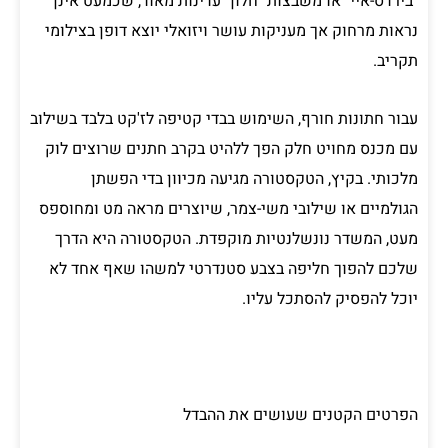
"בירדס-איי" או משבצות "חלון" עדינות מאוד, שכמעט אינן
נראות מרחוק אך מעניקות עושר ויזואלי יוצא דופן בצילומי
תקריב.
עבור חתונות חורף, השימוש בבדי קטיפה לז'קט בלבד בשילוב
עם מכנס מחויט חלק הפך ללהיט בקרב חתנים שרוצים לוק
מלכותי. בקיץ, הטקסטורה מגיעה מכיוון בדי הפשתן
הגולמיים או שילובי משי-צמר, שיוצרים מראה מט ומחוספס
מעט, המשדר נונשלנטיות מוקפדת. הטקסטורה היא הדרך
שלכם להפוך חליפה בצבע סטנדרטי למשהו שאף אחד לא
יוכל להפסיק להסתכל עליו.
הפרטים הקטנים שעושים את ההבדל